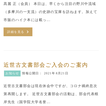
髙麗 正（会員） 本日は、早くから注目の野川中流域
（多摩川の一支流）の史跡の宝庫を訪ねます。加えて
市販のハイク本には載っ...
詳細を見る
近世古文書部会ご入会のご案内
お知らせ
情報公開日：
2021年
8月21日
近世古文書部会は現在休会中ですが、コロナ禍終息次
第再開します。 近世古文書部会の活動は、部会代表根
岸先生（国学院大学名誉...