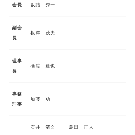
会長
坂詰 秀一
副会
根岸 茂夫
長
理事
樋渡 達也
長
専務
加藤 功
理事
石井 清文
島田 正人