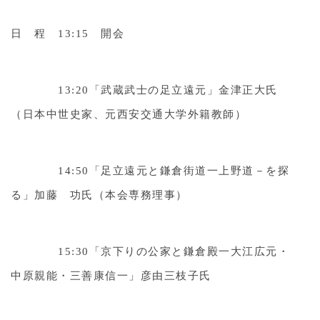
日 程 13:15 開会
13:20「武蔵武士の足立遠元」金津正大氏
（日本中世史家、元西安交通大学外籍教師）
14:50「足立遠元と鎌倉街道一上野道－を探
る」加藤 功氏（本会専務理事）
15:30「京下りの公家と鎌倉殿一大江広元・
中原親能・三善康信一」彦由三枝子氏