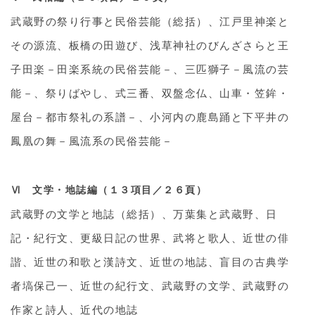
武蔵野の祭り行事と民俗芸能（総括）、江戸里神楽と
その源流、板橋の田遊び、浅草神社のびんざさらと王
子田楽－田楽系統の民俗芸能－、三匹獅子－風流の芸
能－、祭りばやし、式三番、双盤念仏、山車・笠鉾・
屋台－都市祭礼の系譜－、小河内の鹿島踊と下平井の
鳳凰の舞－風流系の民俗芸能－
Ⅵ 文学・地誌編（１３項目／２６頁）
武蔵野の文学と地誌（総括）、万葉集と武蔵野、日
記・紀行文、更級日記の世界、武将と歌人、近世の俳
諧、近世の和歌と漢詩文、近世の地誌、盲目の古典学
者塙保己一、近世の紀行文、武蔵野の文学、武蔵野の
作家と詩人、近代の地誌