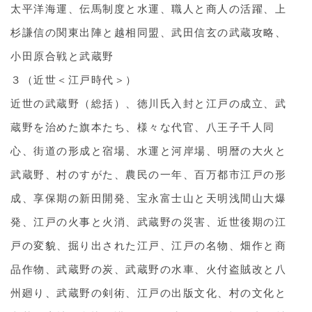
太平洋海運、伝馬制度と水運、職人と商人の活躍、上
杉謙信の関東出陣と越相同盟、武田信玄の武蔵攻略、
小田原合戦と武蔵野
３（近世＜江戸時代＞）
近世の武蔵野（総括）、徳川氏入封と江戸の成立、武
蔵野を治めた旗本たち、様々な代官、八王子千人同
心、街道の形成と宿場、水運と河岸場、明暦の大火と
武蔵野、村のすがた、農民の一年、百万都市江戸の形
成、享保期の新田開発、宝永富士山と天明浅間山大爆
発、江戸の火事と火消、武蔵野の災害、近世後期の江
戸の変貌、掘り出された江戸、江戸の名物、畑作と商
品作物、武蔵野の炭、武蔵野の水車、火付盗賊改と八
州廻り、武蔵野の剣術、江戸の出版文化、村の文化と