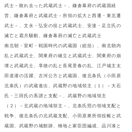
武士－敗れ去った武蔵武士－、鎌倉幕府の武蔵国経
営、鎌倉幕府と武蔵武士－所領の拡大と西遷・東北遷
武士－、文永・弘安の役と武蔵武士、安達・足立氏の
滅亡と霜月騒動、鎌倉幕府の滅亡と武蔵武士
南北朝・室町・戦国時代の武蔵国（総括）、南北朝内
乱と武蔵武士、関東府の確立と武蔵武士、関東府の崩
壊と武蔵武士、享徳の乱と長尾景春の乱、江戸城主太
田道灌の活躍、古河公方と武蔵国、後北条氏（小田原
北条氏）の武蔵進出、武蔵野の地域領主（１）－大石
氏・三田氏の系譜と支配－、武蔵野の地域領主
（２）－北武蔵の地域領主－、北条氏照の領域支配と
戦争、後北条氏の北武蔵支配、小田原衆所領役帳と武
蔵国、武蔵野の城館跡、検地と家臣団編成、品川湊と