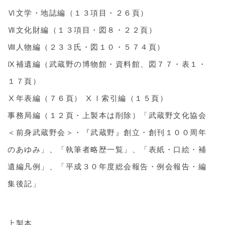
Ⅵ文学・地誌編（１３項目・２６頁）
Ⅶ文化財編（１３項目・図８・２２頁）
Ⅷ人物編（２３３氏・図１０・５７４頁）
Ⅸ補遺編（武蔵野の博物館・資料館、図７７・表１・
１７頁）
Ⅹ年表編（７６頁） ⅩⅠ索引編（１５頁）
事務局編（１２頁・上製本は削除）「武蔵野文化協会
＜前身武蔵野会＞・『武蔵野』創立・創刊１００周年
のあゆみ」、「執筆者略歴一覧」、「表紙・口絵・補
遺編凡例」、「平成３０年度総会報告・例会報告・編
集後記」
上製本