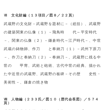
Ⅶ 文化財編（１３項目／図８／２２頁）
武蔵野の文化財－武蔵野を題材に－（総括）、武蔵野
の建築関東の仏像（１）－飛鳥時 代～平安時代
－、関東の仏像（２）－鎌倉時代～江戸時代－、中世
武蔵の鋳物師、作刀 と奉納刀（１）－武州下原刀
－、作刀と奉納刀（２）－奉納刀－、武蔵野に残る中
世の 甲冑、武術と砲術、古代中世の経典、描かれ
た中近世の武蔵野、武蔵野の板碑－その歴 史性・
美術性－、鎌倉の焼き物
Ⅷ 人物編（２３３氏／図１０（歴代会長図）／５７４
頁）