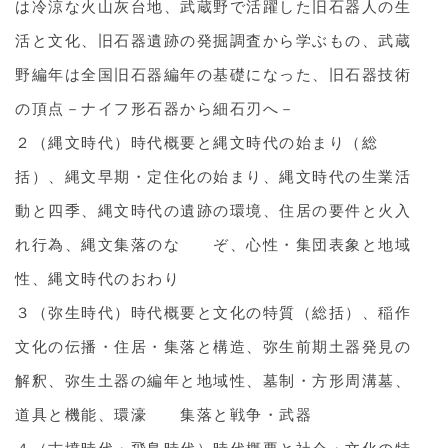
は冷涼な火山灰台地、武蔵野で活躍した旧石器人の生
活と文化、旧石器遺跡の発掘調査から学ぶもの、武蔵
野編年は全国旧石器編年の基礎になった、旧石器技術
の頂点－ナイフ形石器から細石刃へ－
２（縄文時代）時代概要と縄文時代の始まり（総
括）、縄文早期・定住化の始まり、縄文時代の生業活
動と四季、縄文時代の遺跡の環境、住居の要件と火入
れ行為、縄文集落のな ぞ、心性・集団表象と地域
性、縄文時代のおわり
３（弥生時代）時代概要と文化の特質（総括）、稲作
文化の伝播・住居・集落と構造、弥生前期土器発見の
解釈、弥生土器の編年と地域性、墓制・方形周溝墓、
道具と機能、環濠 集落と戦争・武器