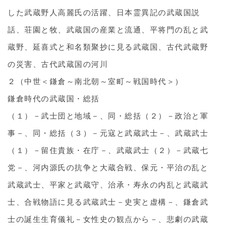
した武蔵野人高麗氏の活躍、日本霊異記の武蔵国説
話、荘園と牧、武蔵国の産業と流通、平将門の乱と武
蔵野、延喜式と和名類聚抄に見る武蔵国、古代武蔵野
の災害、古代武蔵国の河川
２（中世＜鎌倉～南北朝～室町～戦国時代＞）
鎌倉時代の武蔵国・総括
（１）－武士団と地域－、同・総括（２）－政治と軍
事－、同・総括（３）－元寇と武蔵武士－、武蔵武士
（１）－留住貴族・在庁－、武蔵武士（２）－武蔵七
党－、河内源氏の抗争と大蔵合戦、保元・平治の乱と
武蔵武士、平家と武蔵守、治承・寿永の内乱と武蔵武
士、合戦物語に見る武蔵武士－史実と虚構－、鎌倉武
士の誕生生育儀礼－女性史の観点から－、悲劇の武蔵