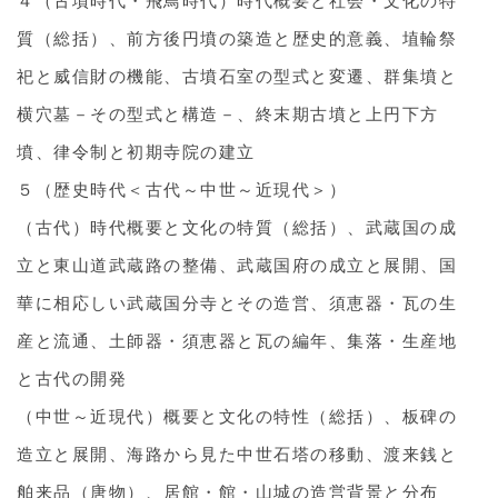
４（古墳時代・飛鳥時代）時代概要と社会・文化の特
質（総括）、前方後円墳の築造と歴史的意義、埴輪祭
祀と威信財の機能、古墳石室の型式と変遷、群集墳と
横穴墓－その型式と構造－、終末期古墳と上円下方
墳、律令制と初期寺院の建立
５（歴史時代＜古代～中世～近現代＞）
（古代）時代概要と文化の特質（総括）、武蔵国の成
立と東山道武蔵路の整備、武蔵国府の成立と展開、国
華に相応しい武蔵国分寺とその造営、須恵器・瓦の生
産と流通、土師器・須恵器と瓦の編年、集落・生産地
と古代の開発
（中世～近現代）概要と文化の特性（総括）、板碑の
造立と展開、海路から見た中世石塔の移動、渡来銭と
舶来品（唐物）、居館・館・山城の造営背景と分布