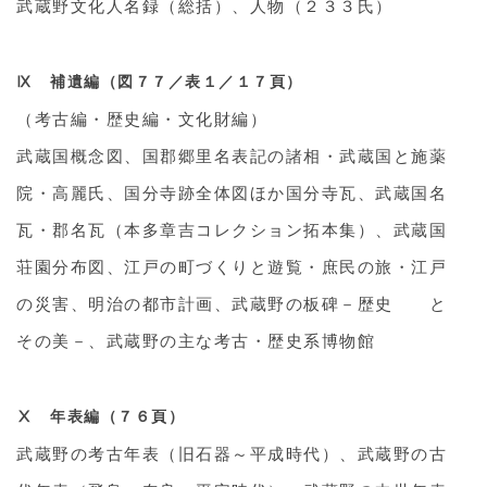
武蔵野文化人名録（総括）、人物（２３３氏）
Ⅸ 補遺編（図７７／表１／１７頁）
（考古編・歴史編・文化財編）
武蔵国概念図、国郡郷里名表記の諸相・武蔵国と施薬
院・高麗氏、国分寺跡全体図ほか国分寺瓦、武蔵国名
瓦・郡名瓦（本多章吉コレクション拓本集）、武蔵国
荘園分布図、江戸の町づくりと遊覧・庶民の旅・江戸
の災害、明治の都市計画、武蔵野の板碑－歴史 と
その美－、武蔵野の主な考古・歴史系博物館
Ⅹ 年表編（７６頁）
武蔵野の考古年表（旧石器～平成時代）、武蔵野の古