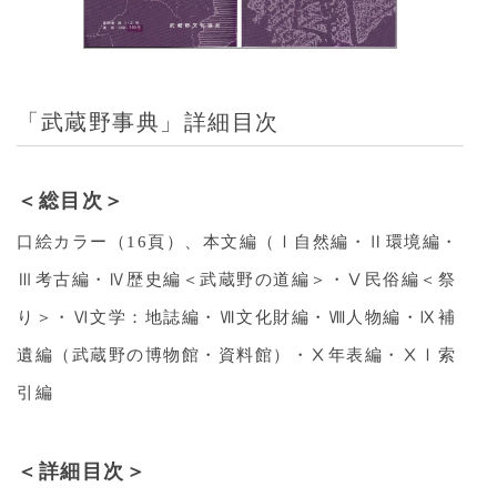
「武蔵野事典」詳細目次
＜総目次＞
口絵カラー（16頁）、本文編（Ⅰ自然編・Ⅱ環境編・
Ⅲ考古編・Ⅳ歴史編＜武蔵野の道編＞・Ⅴ民俗編＜祭
り＞・Ⅵ文学：地誌編・Ⅶ文化財編・Ⅷ人物編・Ⅸ補
遺編（武蔵野の博物館・資料館）・Ⅹ年表編・ⅩⅠ索
引編
＜詳細目次＞