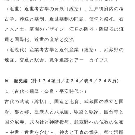
（近世）近世考古学の発展（総括）、江戸御府内の考
古学、葬送と墓制、近世墓制の問題、信仰と祭祀、石
と木と土、庭園のデザイン、江戸の陶器・陶磁器の流
通と国際化、近世の産業と交流
（近現代）産業考古学と近代産業（総括）、武蔵野の
煉瓦、交通と駅舎、戦争遺跡とアー カイブス
Ⅳ 歴史編（計１７４項目／図３４／表６／３４８頁）
１（古代＜飛鳥・奈良・平安時代＞）
古代の武蔵（総括）、国造と屯倉、武蔵国の成立と国
府、郡と郷、渡来人と武蔵国、駅路と駅家、国分寺と
国分尼寺、式内社と神階授与、武蔵野への仏教の弘布
－中世・近世を含む－、神火と正倉の焼失、都で活躍