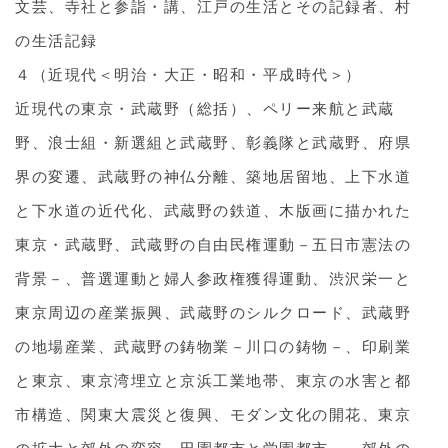
文芸、寺社と参詣・講、江戸の生活とその記録者、村
の生活記録
４（近現代＜明治・大正・昭和・平成時代＞）
近現代の東京・武蔵野（総括）、ペリー来航と武蔵
野、浪士組・新選組と武蔵野、彰義隊と武蔵野、府県
界の変遷、武蔵野の神仏分離、築地居留地、上下水道
と下水道の近代化、武蔵野の鉄道、木版画に描かれた
東京・武蔵野、武蔵野の自由民権運動－五日市憲法の
背景－、普選運動と婦人参政権獲得運動、渋沢栄一と
東京周辺の産業振興、武蔵野のシルクロード、武蔵野
の地場産業、武蔵野の鋳物業－川口の鋳物－、印刷業
と東京、東京湾埋立と京浜工業地帯、東京の水害と都
市構造、関東大震災と復興、モダン文化の開花、東京