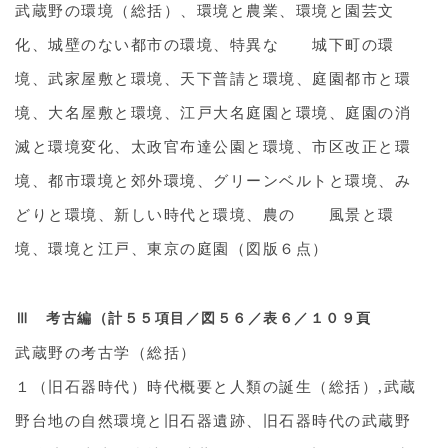
武蔵野の環境（総括）、環境と農業、環境と園芸文
化、城壁のない都市の環境、特異な 城下町の環
境、武家屋敷と環境、天下普請と環境、庭園都市と環
境、大名屋敷と環境、江戸大名庭園と環境、庭園の消
滅と環境変化、太政官布達公園と環境、市区改正と環
境、都市環境と郊外環境、グリーンベルトと環境、み
どりと環境、新しい時代と環境、農の 風景と環
境、環境と江戸、東京の庭園（図版６点）
Ⅲ 考古編（計５５項目／図５６／表６／１０９頁
武蔵野の考古学（総括）
１（旧石器時代）時代概要と人類の誕生（総括）,武蔵
野台地の自然環境と旧石器遺跡、旧石器時代の武蔵野