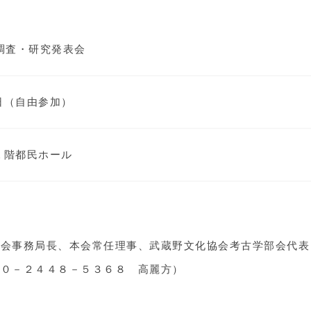
調査・研究発表会
日（自由参加）
１階都民ホール
協会事務局長、本会常任理事、武蔵野文化協会考古学部会代表
９０－２４４８－５３６８ 高麗方）