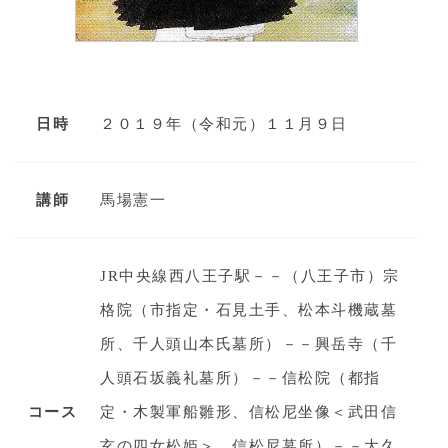
日時
２０１９年（令和元）１１月９日
講師
馬場憲一
JR中央線西八王子駅－－（八王子市）宗
格院（市指定・石見土手、松本斗機蔵墓
所、千人頭山本氏墓所）－－興岳寺（千
人頭石坂義礼墓所）－－信松院（都指
コース
定・木製軍船雛形、信松尼坐像＜武田信
玄の四女松姫＞、信松尼墓所）－－大久