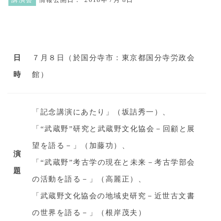
講演会
情報公開日：
2018年
7月 8日
日
７月８日（於国分寺市：東京都国分寺労政会
時
館）
「記念講演にあたり」（坂詰秀一）、
「“武蔵野”研究と武蔵野文化協会－回顧と展
望を語る－」（加藤功）、
演
「“武蔵野”考古学の現在と未来－考古学部会
題
の活動を語る－」（高麗正）、
「武蔵野文化協会の地域史研究－近世古文書
の世界を語る－」（根岸茂夫）