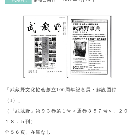
「武蔵野」
情報公開日：
2018年
5月30日
「武蔵野文化協会創立100周年記念展・解説図録
（1）」
（『武蔵野』第９３巻第１号＜通巻３５７号＞、２０
１８．５刊）
全５６頁、在庫なし